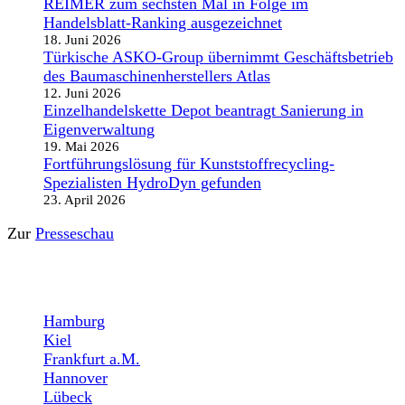
REIMER zum sechsten Mal in Folge im
Handelsblatt-Ranking ausgezeichnet
18. Juni 2026
Türkische ASKO-Group übernimmt Geschäftsbetrieb
des Baumaschinenherstellers Atlas
12. Juni 2026
Einzelhandelskette Depot beantragt Sanierung in
Eigenverwaltung
19. Mai 2026
Fortführungslösung für Kunststoffrecycling-
Spezialisten HydroDyn gefunden
23. April 2026
Zur
Presseschau
STANDORTE
Hamburg
Kiel
Frankfurt a.M.
Hannover
Lübeck