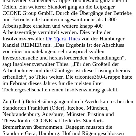
insolventen Callcenter-Gruppe tricontes360 ganz oder in
Teilen. Ein weiterer Standort ging an die Leipziger
CCONE Group GmbH. Durch die Übergänge der Betriebe
und Betriebsteile konnten insgesamt mehr als 1.300
Arbeitsplätze erhalten und weitere knapp 400
Arbeitsverträge vermittelt werden. Dies teilte der
Insolvenzverwalter
Dr. Tjark Thies
von der Hamburger
Kanzlei REIMER mit. „Das Ergebnis ist der Abschluss
von einer monatelangen, sehr anspruchsvollen
Investorensuche und herausfordernden Verhandlungen“,
sagt Insolvenzverwalter Thies. „Für den Großteil der
Arbeitnehmer und die Gläubiger ist diese Lösung überaus
erfreulich“, so Thies weiter. Die tricontes360-Gruppe hatte
im Februar dieses Jahres für die meisten ihrer
Tochtergesellschaften einen Insolvenzantrag gestellt.
Zu (Teil-) Betriebsübergängen durch Avedo kam es bei den
Standorten Frankfurt (Oder), Itzehoe, München,
Neubrandenburg, Augsburg, Münster, Pristina und
Thessaloniki. CCONE hat Teile des Standorts
Bremerhaven übernommen. Dagegen mussten die
Standorte Gera, Hamburg, Hof und Rügen geschlossen