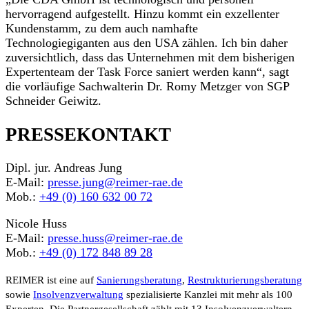
hervorragend aufgestellt. Hinzu kommt ein exzellenter
Kundenstamm, zu dem auch namhafte
Technologiegiganten aus den USA zählen. Ich bin daher
zuversichtlich, dass das Unternehmen mit dem bisherigen
Expertenteam der Task Force saniert werden kann“, sagt
die vorläufige Sachwalterin Dr. Romy Metzger von SGP
Schneider Geiwitz.
PRESSEKONTAKT
Dipl. jur. Andreas Jung
E-Mail:
presse.jung@reimer-rae.de
Mob.:
+49 (0) 160 632 00 72
Nicole Huss
E-Mail:
presse.huss@reimer-rae.de
Mob.:
+49 (0) 172 848 89 28
REIMER ist eine auf
Sanierungsberatung
,
Restrukturierungsberatung
sowie
Insolvenzverwaltung
spezialisierte Kanzlei mit mehr als 100
Experten. Die Partnergesellschaft zählt mit 13 Insolvenzverwaltern