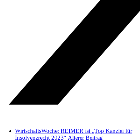
WirtschaftsWoche: REIMER ist „Top Kanzlei für
Insolvenzrecht 2023“
Älterer Beitrag