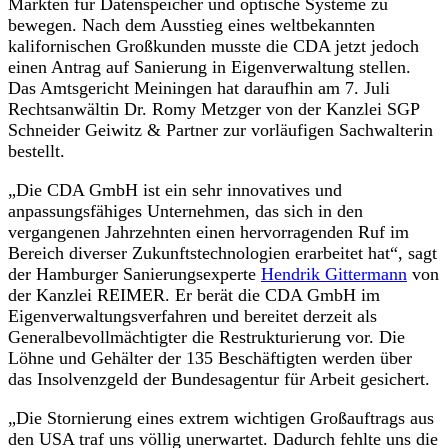
Märkten für Datenspeicher und optische Systeme zu
bewegen. Nach dem Ausstieg eines weltbekannten
kalifornischen Großkunden musste die CDA jetzt jedoch
einen Antrag auf Sanierung in Eigenverwaltung stellen.
Das Amtsgericht Meiningen hat daraufhin am 7. Juli
Rechtsanwältin Dr. Romy Metzger von der Kanzlei SGP
Schneider Geiwitz & Partner zur vorläufigen Sachwalterin
bestellt.
„Die CDA GmbH ist ein sehr innovatives und
anpassungsfähiges Unternehmen, das sich in den
vergangenen Jahrzehnten einen hervorragenden Ruf im
Bereich diverser Zukunftstechnologien erarbeitet hat“, sagt
der Hamburger Sanierungsexperte
Hendrik Gittermann
von
der Kanzlei REIMER. Er berät die CDA GmbH im
Eigenverwaltungsverfahren und bereitet derzeit als
Generalbevollmächtigter die Restrukturierung vor. Die
Löhne und Gehälter der 135 Beschäftigten werden über
das Insolvenzgeld der Bundesagentur für Arbeit gesichert.
„Die Stornierung eines extrem wichtigen Großauftrags aus
den USA traf uns völlig unerwartet. Dadurch fehlte uns die