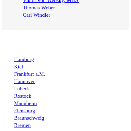
Viktor von Websky, MBA
Thomas Weber
Carl Windler
LOCATIONS
Hamburg
Kiel
Frankfurt a.M.
Hannover
Lübeck
Rostock
Mannheim
Flensburg
Braunschweig
Bremen